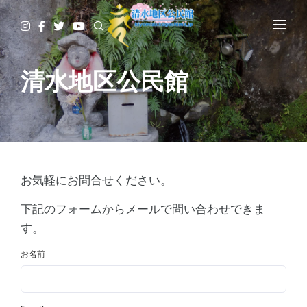
HOME
史跡等音声案内
​清水地区公民館
史跡・名所
清水写真館
清水のむかし話
せせらぎだより
空き家情報
お気軽にお問合せください。
お問い合せ
下記のフォームからメールで問い合わせできま
す。
お名前