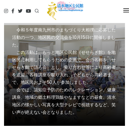
せせらぎ館で語ろ会
HOME
令和５年度南九州市のまちづくり大相撲に応募した
史跡等音声案内
活動の一つ、地区民の交流会を10月15日に開催しまし
史跡・名所
た。
清水写真館
この活動は、もっと地区公民館（せせらぎ館）を地
清水のむかし話
区民に利用してもらうための企画で、会の名称を「せ
せせらぎだより
せらぎ館で語ろ会」とし、乗り合わせ等により高齢者
空き家情報
を送迎、各種講座を取り入れ、子どもから高齢者ま
で、地区民およそ50人が参加しました。
お問い合せ
会では、認知症予防のためのレクレーション、健康
講座、地域の郷土料理鶏飯やなますなどの昼食、清水
地区の懐かしい写真を大型テレビで視聴するなど、笑
い声が絶えない会となりました。